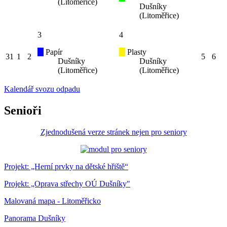
(Litoměřice)
Dušníky
(Litoměřice)
3
4
Papír
Plasty
31
1
2
5
6
Dušníky
Dušníky
(Litoměřice)
(Litoměřice)
Kalendář svozu odpadu
Senioři
Zjednodušená verze stránek nejen pro seniory
Projekt: „Herní prvky na dětské hřiště“
Projekt: „Oprava střechy OÚ Dušníky"
Malovaná mapa - Litoměřicko
Panorama Dušníky