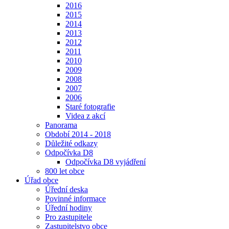
2016
2015
2014
2013
2012
2011
2010
2009
2008
2007
2006
Staré fotografie
Videa z akcí
Panorama
Období 2014 - 2018
Důležité odkazy
Odpočívka D8
Odpočívka D8 vyjádření
800 let obce
Úřad obce
Úřední deska
Povinné informace
Úřední hodiny
Pro zastupitele
Zastupitelstvo obce