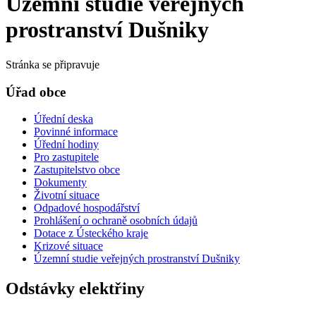
Územní studie veřejných
prostranství Dušniky
Stránka se připravuje
Úřad obce
Úřední deska
Povinné informace
Úřední hodiny
Pro zastupitele
Zastupitelstvo obce
Dokumenty
Životní situace
Odpadové hospodářství
Prohlášení o ochraně osobních údajů
Dotace z Ústeckého kraje
Krizové situace
Územní studie veřejných prostranství Dušniky
Odstávky elektřiny