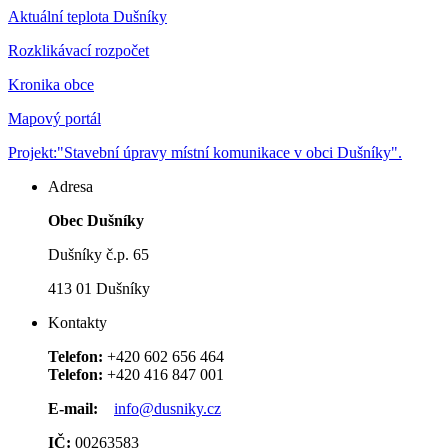
Aktuální teplota Dušníky
Rozklikávací rozpočet
Kronika obce
Mapový portál
Projekt:"Stavební úpravy místní komunikace v obci Dušníky".
Adresa
Obec Dušníky
Dušníky č.p. 65
413 01 Dušníky
Kontakty
Telefon:
+420 602 656 464
Telefon:
+420 416 847 001
E-mail:
info@dusniky.cz
IČ:
00263583