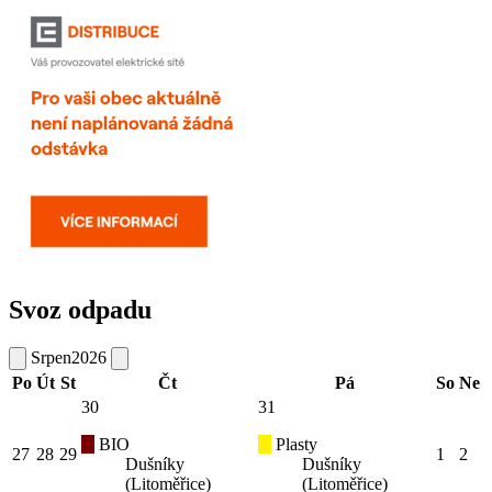
Svoz odpadu
Srpen
2026
Po
Út
St
Čt
Pá
So
Ne
30
31
BIO
Plasty
27
28
29
1
2
Dušníky
Dušníky
(Litoměřice)
(Litoměřice)