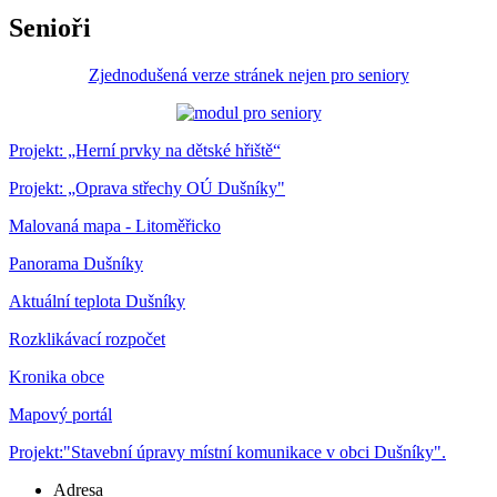
Senioři
Zjednodušená verze stránek nejen pro seniory
Projekt: „Herní prvky na dětské hřiště“
Projekt: „Oprava střechy OÚ Dušníky"
Malovaná mapa - Litoměřicko
Panorama Dušníky
Aktuální teplota Dušníky
Rozklikávací rozpočet
Kronika obce
Mapový portál
Projekt:"Stavební úpravy místní komunikace v obci Dušníky".
Adresa