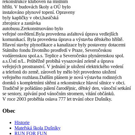
rekonstrukce kluboven na místním
hřišti. V budovách školy a OÚ bylo
instalováno plynové topení. Opraveny
byly kapličky v obci,hasičská
zbrojnice a zastávka
autobusu.Zrekonstruováno bylo
veřejné osvětlení.Byla provedena asfaltová úprava vedlejších
komunikací. Byla provedena úprava a výstavba dětského hřiště.
Hlavní stavby plynofikace a kanalizace byly postaveny dotacemi
Státního fondu životního prostředí v Praze, Severočeskou
vodárenskou spol.a.s. Teplice a Severočesko plynárenskou spol.
a.s.Ústí n/L. Průběžně probíhá vysazování zeleně a úprava
veřejných prostranství. V jednání je uložení elektrického vedení
a telefonů do země, zároveň by mělo být provedeno uložení
veřejného rozhlasu.Dalším plánem je nová výstavba rodinných
domků s kompletními sítěmi a rekonstrukce hlavní silnice v obci.
Tradičně je pořádáno pálení čarodějnic, dětský den, vánoční setkání
se seniory, zpívání pod vánočním stromem, vítání občánků.
V roce 2003 proběhla oslava 777 let trvání obce Dušníky.
Obec
Historie
Mateřská škola Dušníky
RUN FOR FUN