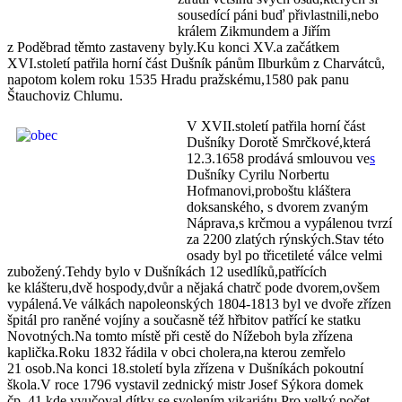
sousedící páni buď přivlastnili,nebo
králem Zikmundem a Jiřím
z Poděbrad těmto zastaveny byly.Ku konci XV.a začátkem
XVI.století patřila horní část Dušník pánům Ilburkům z Charvátců,
napotom kolem roku 1535 Hradu pražskému,1580 pak panu
Štauchoviz Chlumu.
V XVII.století patřila horní část
Dušníky Dorotě Smrčkové,která
12.3.1658 prodává smlouvou ve
s
Dušníky Cyrilu Norbertu
Hofmanovi,proboštu kláštera
doksanského, s dvorem zvaným
Náprava,s krčmou a vypálenou tvrzí
za 2200 zlatých rýnských.Stav této
osady byl po třicetileté válce velmi
zubožený.Tehdy bylo v Dušníkách 12 usedlíků,patřících
ke klášteru,dvě hospody,dvůr a nějaká chatrč pode dvorem,ovšem
vypálená.Ve válkách napoleonských 1804-1813 byl ve dvoře zřízen
špitál pro raněné vojíny a současně též hřbitov patřící ke statku
Novotných.Na tomto místě při cestě do Nížeboh byla zřízena
kaplička.Roku 1832 řádila v obci cholera,na kterou zemřelo
21 osob.Na konci 18.století byla zřízena v Dušníkách pokoutní
škola.V roce 1796 vystavil zednický mistr Josef Sýkora domek
čp. 41,kde vyučoval dítky se svolením vikariátu.Pro velký počet