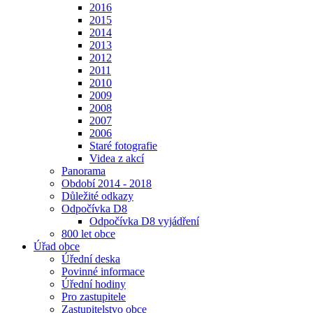
2016
2015
2014
2013
2012
2011
2010
2009
2008
2007
2006
Staré fotografie
Videa z akcí
Panorama
Období 2014 - 2018
Důležité odkazy
Odpočívka D8
Odpočívka D8 vyjádření
800 let obce
Úřad obce
Úřední deska
Povinné informace
Úřední hodiny
Pro zastupitele
Zastupitelstvo obce