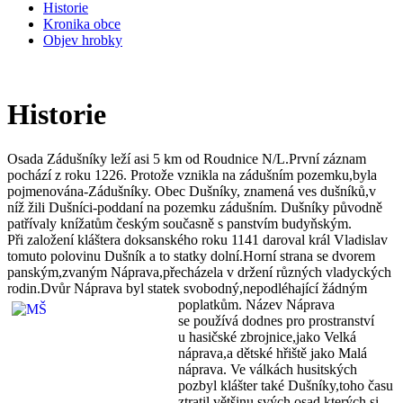
Historie
Kronika obce
Objev hrobky
Historie
Osada Zádušníky leží asi 5 km od Roudnice N/L.První záznam
pochází z roku 1226. Protože vznikla na zádušním pozemku,byla
pojmenována-Zádušníky. Obec Dušníky, znamená ves dušníků,v
níž žili Dušníci-poddaní na pozemku zádušním. Dušníky původně
patřívaly knížatům českým současně s panstvím budyňským.
Při založení kláštera doksanského roku 1141 daroval král Vladislav
tomuto polovinu Dušník a to statky dolní.Horní strana se dvorem
panským,zvaným Náprava,přecházela v držení různých vladyckých
rodin.Dvůr Náprava byl statek svobodný,nepodléhající žádným
poplatkům.
Název Náprava
se používá dodnes pro prostranství
u hasičské zbrojnice,jako Velká
náprava,a dětské hřiště jako Malá
náprava. Ve válkách husitských
pozbyl klášter také Dušníky,toho času
ztratil většinu svých osad,kterých si