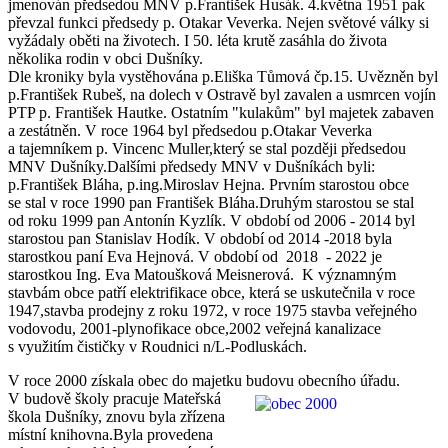
jmenován předsedou MNV p.František Husák. 4.května 1951 pak
převzal funkci předsedy p. Otakar Veverka. Nejen světové války si
vyžádaly oběti na životech. I 50. léta krutě zasáhla do života
několika rodin v obci Dušníky.
Dle kroniky byla vystěhována p.Eliška Tůmová čp.15. Uvězněn byl
p.František Rubeš, na dolech v Ostravě byl zavalen a usmrcen vojín
PTP p. František Hautke. Ostatním "kulakům" byl majetek zabaven
a zestátněn. V roce 1964 byl předsedou p.Otakar Veverka
a tajemníkem p. Vincenc Muller,který se stal později předsedou
MNV Dušníky.Dalšími předsedy MNV v Dušníkách byli:
p.František Bláha, p.ing.Miroslav Hejna. Prvním starostou obce
se stal v roce 1990 pan František Bláha.Druhým starostou se stal
od roku 1999 pan Antonín Kyzlík. V období od 2006 - 2014 byl
starostou pan Stanislav Hodík. V období od 2014 -2018 byla
starostkou paní Eva Hejnová. V období od 2018 - 2022 je
starostkou Ing. Eva Matoušková Meisnerová. K významným
stavbám obce patří elektrifikace obce, která se uskutečnila v roce
1947,stavba prodejny z roku 1972, v roce 1975 stavba veřejného
vodovodu, 2001-plynofikace obce,2002 veřejná kanalizace
s využitím čističky v Roudnici n/L-Podluskách.
V roce 2000 získala obec do majetku budovu obecního úřadu.
V budově školy pracuje Mateřská
škola Dušníky, znovu byla zřízena
místní knihovna.Byla provedena