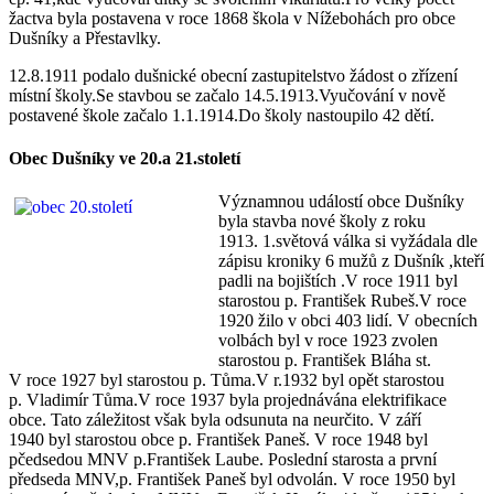
žactva byla postavena v roce 1868 škola v Nížebohách pro obce
Dušníky a Přestavlky.
12.8.1911 podalo dušnické obecní zastupitelstvo žádost o zřízení
místní školy.Se stavbou se začalo 14.5.1913.Vyučování v nově
postavené škole začalo 1.1.1914.Do školy nastoupilo 42 dětí.
Obec Dušníky ve 20.a 21.století
Významnou událostí obce Dušníky
byla stavba nové školy z roku
1913. 1.světová válka si vyžádala dle
zápisu kroniky 6 mužů z Dušník ,kteří
padli na bojištích .V roce 1911 byl
starostou p. František Rubeš.V roce
1920 žilo v obci 403 lidí. V obecních
volbách byl v roce 1923 zvolen
starostou p. František Bláha st.
V roce 1927 byl starostou p. Tůma.V r.1932 byl opět starostou
p. Vladimír Tůma.V roce 1937 byla projednávána elektrifikace
obce. Tato záležitost však byla odsunuta na neurčito. V září
1940 byl starostou obce p. František Paneš. V roce 1948 byl
pčedsedou MNV p.František Laube. Poslední starosta a první
předseda MNV,p. František Paneš byl odvolán. V roce 1950 byl