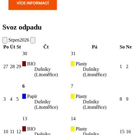
Svoz odpadu
Srpen
2026
Po
Út
St
Čt
Pá
So
Ne
30
31
BIO
Plasty
27
28
29
1
2
Dušníky
Dušníky
(Litoměřice)
(Litoměřice)
6
7
Papír
Plasty
3
4
5
8
9
Dušníky
Dušníky
(Litoměřice)
(Litoměřice)
13
14
BIO
Plasty
10
11
12
15
16
Dušníky
Dušníky