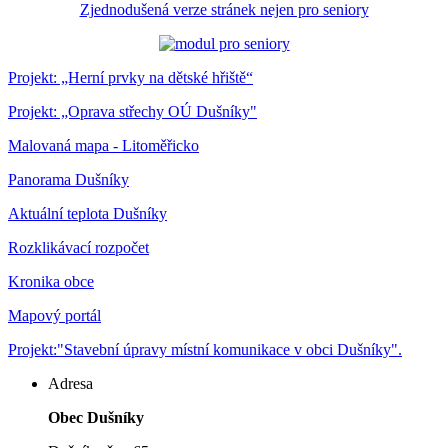
Zjednodušená verze stránek nejen pro seniory
Projekt: „Herní prvky na dětské hřiště“
Projekt: „Oprava střechy OÚ Dušníky"
Malovaná mapa - Litoměřicko
Panorama Dušníky
Aktuální teplota Dušníky
Rozklikávací rozpočet
Kronika obce
Mapový portál
Projekt:"Stavební úpravy místní komunikace v obci Dušníky".
Adresa
Obec Dušníky