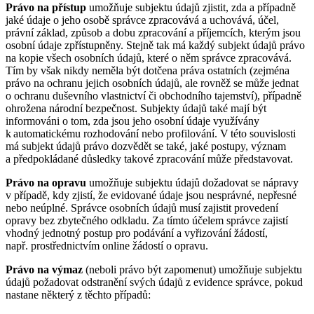
Právo na přístup
umožňuje subjektu údajů zjistit, zda a případně
jaké údaje o jeho osobě správce zpracovává a uchovává, účel,
právní základ, způsob a dobu zpracování a příjemcích, kterým jsou
osobní údaje zpřístupněny. Stejně tak má každý subjekt údajů právo
na kopie všech osobních údajů, které o něm správce zpracovává.
Tím by však nikdy neměla být dotčena práva ostatních (zejména
právo na ochranu jejich osobních údajů, ale rovněž se může jednat
o ochranu duševního vlastnictví či obchodního tajemství), případně
ohrožena národní bezpečnost. Subjekty údajů také mají být
informováni o tom, zda jsou jeho osobní údaje využívány
k automatickému rozhodování nebo profilování. V této souvislosti
má subjekt údajů právo dozvědět se také, jaké postupy, význam
a předpokládané důsledky takové zpracování může představovat.
Právo na opravu
umožňuje subjektu údajů dožadovat se nápravy
v případě, kdy zjistí, že evidované údaje jsou nesprávné, nepřesné
nebo neúplné. Správce osobních údajů musí zajistit provedení
opravy bez zbytečného odkladu. Za tímto účelem správce zajistí
vhodný jednotný postup pro podávání a vyřizování žádostí,
např. prostřednictvím online žádostí o opravu.
Právo na výmaz
(neboli právo být zapomenut) umožňuje subjektu
údajů požadovat odstranění svých údajů z evidence správce, pokud
nastane některý z těchto případů: