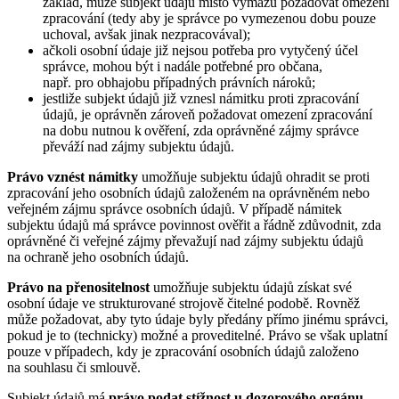
základ, může subjekt údajů místo výmazu požadovat omezení
zpracování (tedy aby je správce po vymezenou dobu pouze
uchoval, avšak jinak nezpracovával);
ačkoli osobní údaje již nejsou potřeba pro vytyčený účel
správce, mohou být i nadále potřebné pro občana,
např. pro obhajobu případných právních nároků;
jestliže subjekt údajů již vznesl námitku proti zpracování
údajů, je oprávněn zároveň požadovat omezení zpracování
na dobu nutnou k ověření, zda oprávněné zájmy správce
převáží nad zájmy subjektu údajů.
Právo vznést námitky
umožňuje subjektu údajů ohradit se proti
zpracování jeho osobních údajů založeném na oprávněném nebo
veřejném zájmu správce osobních údajů. V případě námitek
subjektu údajů má správce povinnost ověřit a řádně zdůvodnit, zda
oprávněné či veřejné zájmy převažují nad zájmy subjektu údajů
na ochraně jeho osobních údajů.
Právo na přenositelnost
umožňuje subjektu údajů získat své
osobní údaje ve strukturované strojově čitelné podobě. Rovněž
může požadovat, aby tyto údaje byly předány přímo jinému správci,
pokud je to (technicky) možné a proveditelné. Právo se však uplatní
pouze v případech, kdy je zpracování osobních údajů založeno
na souhlasu či smlouvě.
Subjekt údajů má
právo podat stížnost u dozorového orgánu
,