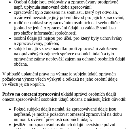
Osobní údaje jsou evidovány a zpracovávány protiprávně,
např. uplynula stanovená doba zpracování;
zpracování bylo založeno na souhlasu, který byl odvolán,
a zároveň neexistuje jiný právní důvod pro jejich zpracování;
rodič nesouhlasí se zpracováním osobních dat svého dítěte
(pokud se jedná o zpracování údajů na základě souhlasu
pro služby informační společnosti).
osobní údaje již nejsou pro účel, pro který byly uchovávány
a zpracovávány, potřeba;
subjekt údajů vznese námitku proti zpracování založeném
na oprávněných zájmech správce osobních údajů a tyto
oprávněné zájmy nepřeváží zájem na ochraně osobních údajů
občana.
V případě uplatnění práva na výmaz je subjekt údajů oprávněn
požadovat výmaz všech výskytů a odkazů na jeho osobní údaje
ve všech jejich kopiích.
Právo na omezení zpracování
ukládá správci osobních údajů
omezit zpracovávání osobních údajů občana z následujících důvodů:
Pokud subjekt údajů namítá, že zpracovávané údaje jsou
nepřesné, je možné požadovat omezení zpracování na dobu
nutnou k ověření přesnosti osobních údajů;
jestliže pro zpracování osobních údajů neexistuje právní