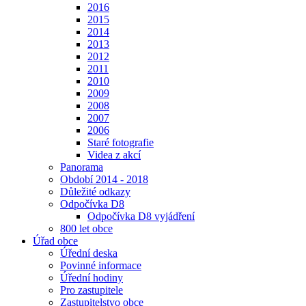
2016
2015
2014
2013
2012
2011
2010
2009
2008
2007
2006
Staré fotografie
Videa z akcí
Panorama
Období 2014 - 2018
Důležité odkazy
Odpočívka D8
Odpočívka D8 vyjádření
800 let obce
Úřad obce
Úřední deska
Povinné informace
Úřední hodiny
Pro zastupitele
Zastupitelstvo obce