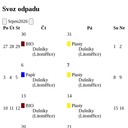
Svoz odpadu
Srpen
2026
Po
Út
St
Čt
Pá
So
Ne
30
31
BIO
Plasty
27
28
29
1
2
Dušníky
Dušníky
(Litoměřice)
(Litoměřice)
6
7
Papír
Plasty
3
4
5
8
9
Dušníky
Dušníky
(Litoměřice)
(Litoměřice)
13
14
BIO
Plasty
10
11
12
15
16
Dušníky
Dušníky
(Litoměřice)
(Litoměřice)
20
21