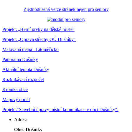
Zjednodušená verze stránek nejen pro seniory
Projekt: „Herní prvky na dětské hřiště“
Projekt: „Oprava střechy OÚ Dušníky"
Malovaná mapa - Litoměřicko
Panorama Dušníky
Aktuální teplota Dušníky
Rozklikávací rozpočet
Kronika obce
Mapový portál
Projekt:"Stavební úpravy místní komunikace v obci Dušníky".
Adresa
Obec Dušníky