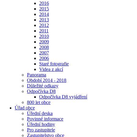
2016
2015
2014
2013
2012
2011
2010
2009
2008
2007
2006
Staré fotografie
Videa z akcí
Panorama
Období 2014 - 2018
Důležité odkazy
Odpočívka D8
Odpočívka D8 vyjádření
800 let obce
Úřad obce
Úřední deska
Povinné informace
Úřední hodiny
Pro zastupitele
Zastupitelstvo obce