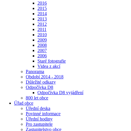
2016
2015
2014
2013
2012
2011
2010
2009
2008
2007
2006
Staré fotografie
Videa z akcí
Panorama
Období 2014 - 2018
Důležité odkazy
Odpočívka D8
Odpočívka D8 vyjádření
800 let obce
Úřad obce
Úřední deska
Povinné informace
Úřední hodiny
Pro zastupitele
Zastupitelstvo obce