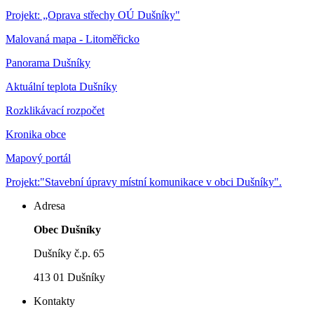
Projekt: „Oprava střechy OÚ Dušníky"
Malovaná mapa - Litoměřicko
Panorama Dušníky
Aktuální teplota Dušníky
Rozklikávací rozpočet
Kronika obce
Mapový portál
Projekt:"Stavební úpravy místní komunikace v obci Dušníky".
Adresa
Obec Dušníky
Dušníky č.p. 65
413 01 Dušníky
Kontakty