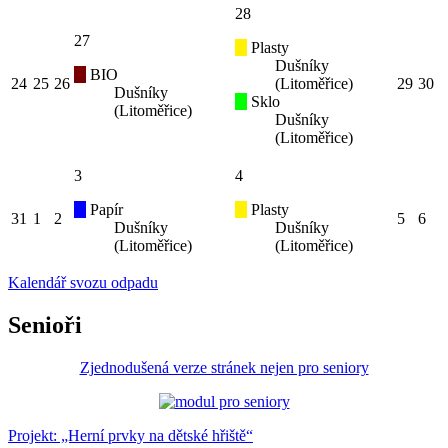
28
27
Plasty
Dušníky
BIO
24
25
26
(Litoměřice)
29
30
Dušníky
Sklo
(Litoměřice)
Dušníky
(Litoměřice)
3
4
Papír
Plasty
31
1
2
5
6
Dušníky
Dušníky
(Litoměřice)
(Litoměřice)
Kalendář svozu odpadu
Senioři
Zjednodušená verze stránek nejen pro seniory
Projekt: „Herní prvky na dětské hřiště“