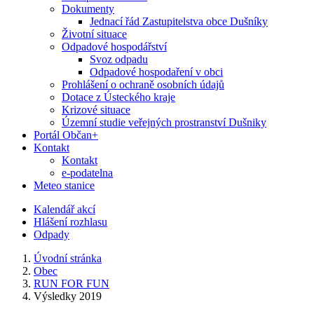
Dokumenty
Jednací řád Zastupitelstva obce Dušníky
Životní situace
Odpadové hospodářství
Svoz odpadu
Odpadové hospodaření v obci
Prohlášení o ochraně osobních údajů
Dotace z Ústeckého kraje
Krizové situace
Územní studie veřejných prostranství Dušniky
Portál Občan+
Kontakt
Kontakt
e-podatelna
Meteo stanice
Kalendář akcí
Hlášení rozhlasu
Odpady
Úvodní stránka
Obec
RUN FOR FUN
Výsledky 2019