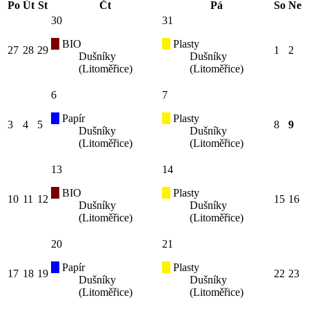
Po
Út
St
Čt
Pá
So
Ne
30
31
BIO
Plasty
27
28
29
1
2
Dušníky
Dušníky
(Litoměřice)
(Litoměřice)
6
7
Papír
Plasty
3
4
5
8
9
Dušníky
Dušníky
(Litoměřice)
(Litoměřice)
13
14
BIO
Plasty
10
11
12
15
16
Dušníky
Dušníky
(Litoměřice)
(Litoměřice)
20
21
Papír
Plasty
17
18
19
22
23
Dušníky
Dušníky
(Litoměřice)
(Litoměřice)