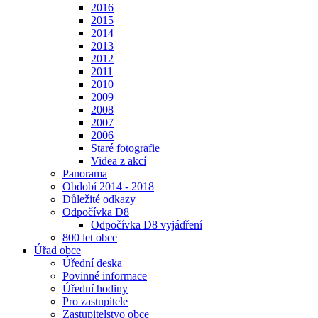
2016
2015
2014
2013
2012
2011
2010
2009
2008
2007
2006
Staré fotografie
Videa z akcí
Panorama
Období 2014 - 2018
Důležité odkazy
Odpočívka D8
Odpočívka D8 vyjádření
800 let obce
Úřad obce
Úřední deska
Povinné informace
Úřední hodiny
Pro zastupitele
Zastupitelstvo obce