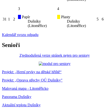
3
4
Papír
Plasty
31
1
2
5
6
Dušníky
Dušníky
(Litoměřice)
(Litoměřice)
Kalendář svozu odpadu
Senioři
Zjednodušená verze stránek nejen pro seniory
Projekt: „Herní prvky na dětské hřiště“
Projekt: „Oprava střechy OÚ Dušníky"
Malovaná mapa - Litoměřicko
Panorama Dušníky
Aktuální teplota Dušníky