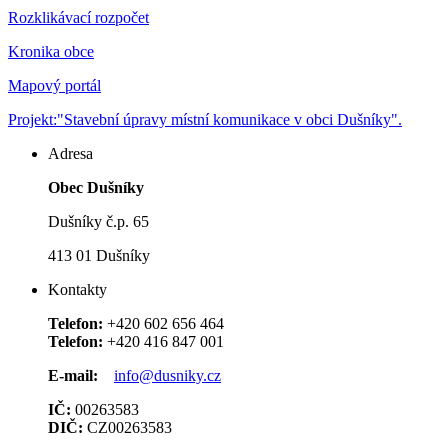
Rozklikávací rozpočet
Kronika obce
Mapový portál
Projekt:"Stavební úpravy místní komunikace v obci Dušníky".
Adresa
Obec Dušníky
Dušníky č.p. 65
413 01 Dušníky
Kontakty
Telefon:
+420 602 656 464
Telefon:
+420 416 847 001
E-mail:
info@dusniky.cz
IČ:
00263583
DIČ:
CZ00263583