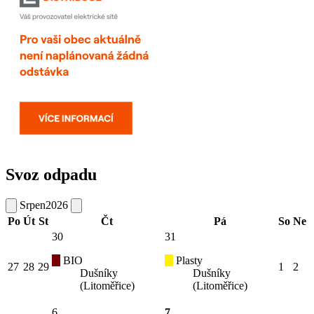
Svoz odpadu
Srpen
2026
Po
Út
St
Čt
Pá
So
Ne
30
31
BIO
Plasty
27
28
29
1
2
Dušníky
Dušníky
(Litoměřice)
(Litoměřice)
6
7