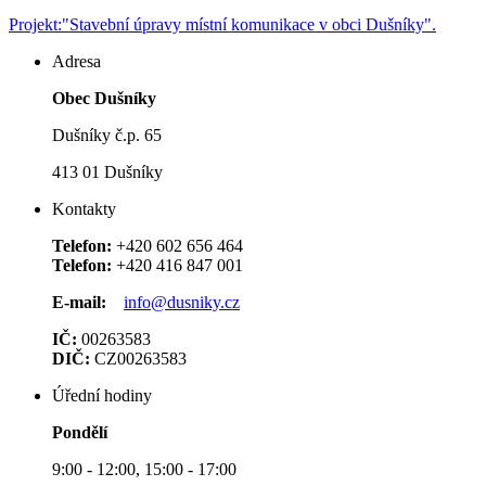
Projekt:"Stavební úpravy místní komunikace v obci Dušníky".
Adresa
Obec Dušníky
Dušníky č.p. 65
413 01 Dušníky
Kontakty
Telefon:
+420 602 656 464
Telefon:
+420 416 847 001
E-mail:
info@dusniky.cz
IČ:
00263583
DIČ:
CZ00263583
Úřední hodiny
Pondělí
9:00 - 12:00, 15:00 - 17:00