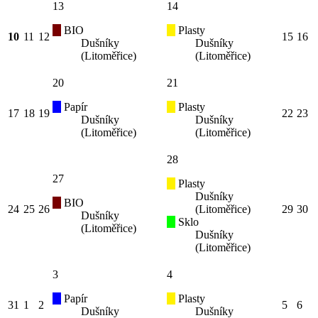
13
14
BIO
Plasty
10
11
12
15
16
Dušníky
Dušníky
(Litoměřice)
(Litoměřice)
20
21
Papír
Plasty
17
18
19
22
23
Dušníky
Dušníky
(Litoměřice)
(Litoměřice)
28
27
Plasty
Dušníky
BIO
24
25
26
(Litoměřice)
29
30
Dušníky
Sklo
(Litoměřice)
Dušníky
(Litoměřice)
3
4
Papír
Plasty
31
1
2
5
6
Dušníky
Dušníky