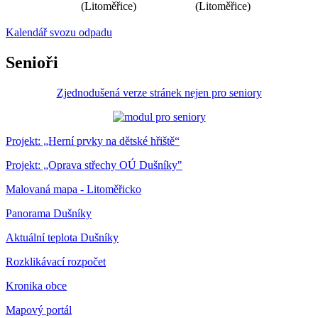
(Litoměřice)
(Litoměřice)
Kalendář svozu odpadu
Senioři
Zjednodušená verze stránek nejen pro seniory
Projekt: „Herní prvky na dětské hřiště“
Projekt: „Oprava střechy OÚ Dušníky"
Malovaná mapa - Litoměřicko
Panorama Dušníky
Aktuální teplota Dušníky
Rozklikávací rozpočet
Kronika obce
Mapový portál