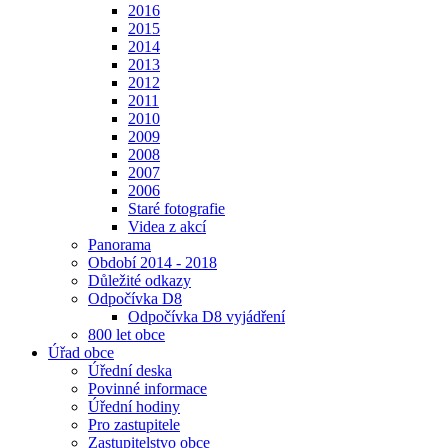
2016
2015
2014
2013
2012
2011
2010
2009
2008
2007
2006
Staré fotografie
Videa z akcí
Panorama
Období 2014 - 2018
Důležité odkazy
Odpočívka D8
Odpočívka D8 vyjádření
800 let obce
Úřad obce
Úřední deska
Povinné informace
Úřední hodiny
Pro zastupitele
Zastupitelstvo obce