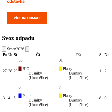
Svoz odpadu
Srpen
2026
Po
Út
St
Čt
Pá
So
Ne
30
31
BIO
Plasty
27
28
29
1
2
Dušníky
Dušníky
(Litoměřice)
(Litoměřice)
6
7
Papír
Plasty
3
4
5
8
9
Dušníky
Dušníky
(Litoměřice)
(Litoměřice)