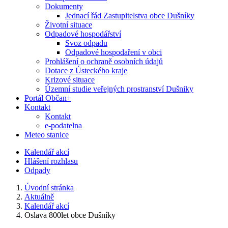
Dokumenty
Jednací řád Zastupitelstva obce Dušníky
Životní situace
Odpadové hospodářství
Svoz odpadu
Odpadové hospodaření v obci
Prohlášení o ochraně osobních údajů
Dotace z Ústeckého kraje
Krizové situace
Územní studie veřejných prostranství Dušniky
Portál Občan+
Kontakt
Kontakt
e-podatelna
Meteo stanice
Kalendář akcí
Hlášení rozhlasu
Odpady
Úvodní stránka
Aktuálně
Kalendář akcí
Oslava 800let obce Dušníky