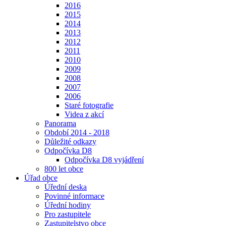
2016
2015
2014
2013
2012
2011
2010
2009
2008
2007
2006
Staré fotografie
Videa z akcí
Panorama
Období 2014 - 2018
Důležité odkazy
Odpočívka D8
Odpočívka D8 vyjádření
800 let obce
Úřad obce
Úřední deska
Povinné informace
Úřední hodiny
Pro zastupitele
Zastupitelstvo obce