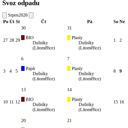
Svoz odpadu
Srpen
2026
Po
Út
St
Čt
Pá
So
Ne
30
31
BIO
Plasty
27
28
29
1
2
Dušníky
Dušníky
(Litoměřice)
(Litoměřice)
6
7
Papír
Plasty
3
4
5
8
9
Dušníky
Dušníky
(Litoměřice)
(Litoměřice)
13
14
BIO
Plasty
10
11
12
15
16
Dušníky
Dušníky
(Litoměřice)
(Litoměřice)
20
21