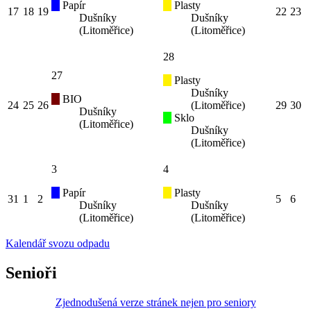
Papír
Plasty
17
18
19
22
23
Dušníky
Dušníky
(Litoměřice)
(Litoměřice)
28
27
Plasty
Dušníky
BIO
24
25
26
(Litoměřice)
29
30
Dušníky
Sklo
(Litoměřice)
Dušníky
(Litoměřice)
3
4
Papír
Plasty
31
1
2
5
6
Dušníky
Dušníky
(Litoměřice)
(Litoměřice)
Kalendář svozu odpadu
Senioři
Zjednodušená verze stránek nejen pro seniory