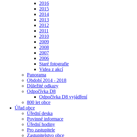
2016
2015
2014
2013
2012
2011
2010
2009
2008
2007
2006
Staré fotografie
Videa z akcí
Panorama
Období 2014 - 2018
Důležité odkazy
Odpočívka D8
Odpočívka D8 vyjádření
800 let obce
Úřad obce
Úřední deska
Povinné informace
Úřední hodiny
Pro zastupitele
Zastupitelstvo obce