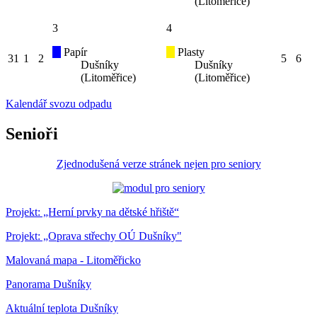
(Litoměřice)
3
4
Papír
Plasty
31
1
2
5
6
Dušníky
Dušníky
(Litoměřice)
(Litoměřice)
Kalendář svozu odpadu
Senioři
Zjednodušená verze stránek nejen pro seniory
Projekt: „Herní prvky na dětské hřiště“
Projekt: „Oprava střechy OÚ Dušníky"
Malovaná mapa - Litoměřicko
Panorama Dušníky
Aktuální teplota Dušníky