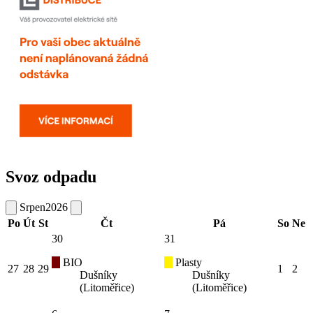
Svoz odpadu
Srpen
2026
Po
Út
St
Čt
Pá
So
Ne
30
31
BIO
Plasty
27
28
29
1
2
Dušníky
Dušníky
(Litoměřice)
(Litoměřice)