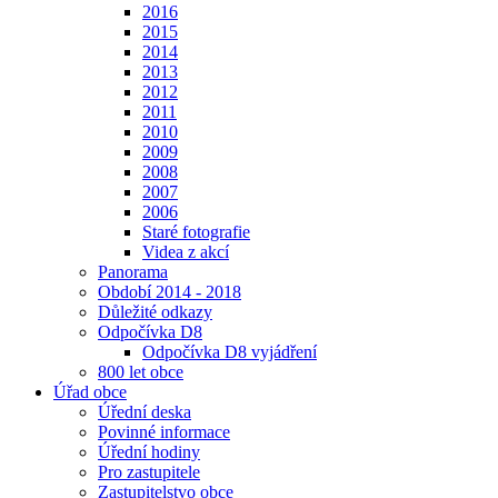
2016
2015
2014
2013
2012
2011
2010
2009
2008
2007
2006
Staré fotografie
Videa z akcí
Panorama
Období 2014 - 2018
Důležité odkazy
Odpočívka D8
Odpočívka D8 vyjádření
800 let obce
Úřad obce
Úřední deska
Povinné informace
Úřední hodiny
Pro zastupitele
Zastupitelstvo obce