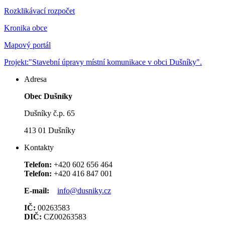
Rozklikávací rozpočet
Kronika obce
Mapový portál
Projekt:"Stavební úpravy místní komunikace v obci Dušníky".
Adresa
Obec Dušníky
Dušníky č.p. 65
413 01 Dušníky
Kontakty
Telefon:
+420 602 656 464
Telefon:
+420 416 847 001
E-mail:
info@dusniky.cz
IČ:
00263583
DIČ:
CZ00263583