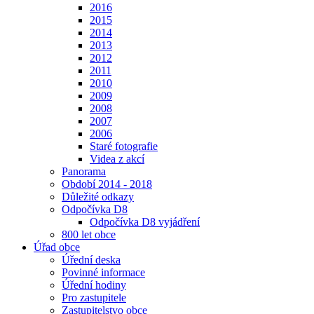
2016
2015
2014
2013
2012
2011
2010
2009
2008
2007
2006
Staré fotografie
Videa z akcí
Panorama
Období 2014 - 2018
Důležité odkazy
Odpočívka D8
Odpočívka D8 vyjádření
800 let obce
Úřad obce
Úřední deska
Povinné informace
Úřední hodiny
Pro zastupitele
Zastupitelstvo obce