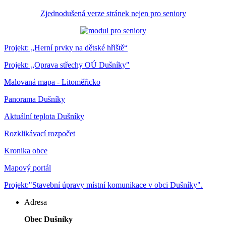
Zjednodušená verze stránek nejen pro seniory
Projekt: „Herní prvky na dětské hřiště“
Projekt: „Oprava střechy OÚ Dušníky"
Malovaná mapa - Litoměřicko
Panorama Dušníky
Aktuální teplota Dušníky
Rozklikávací rozpočet
Kronika obce
Mapový portál
Projekt:"Stavební úpravy místní komunikace v obci Dušníky".
Adresa
Obec Dušníky