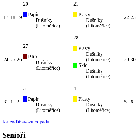
20
21
Papír
Plasty
17
18
19
22
23
Dušníky
Dušníky
(Litoměřice)
(Litoměřice)
28
27
Plasty
Dušníky
BIO
24
25
26
(Litoměřice)
29
30
Dušníky
Sklo
(Litoměřice)
Dušníky
(Litoměřice)
3
4
Papír
Plasty
31
1
2
5
6
Dušníky
Dušníky
(Litoměřice)
(Litoměřice)
Kalendář svozu odpadu
Senioři