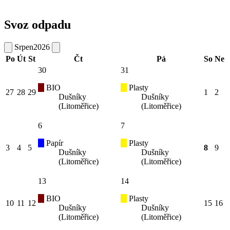
Svoz odpadu
Srpen
2026
Po
Út
St
Čt
Pá
So
Ne
30
31
BIO
Plasty
27
28
29
1
2
Dušníky
Dušníky
(Litoměřice)
(Litoměřice)
6
7
Papír
Plasty
3
4
5
8
9
Dušníky
Dušníky
(Litoměřice)
(Litoměřice)
13
14
BIO
Plasty
10
11
12
15
16
Dušníky
Dušníky
(Litoměřice)
(Litoměřice)