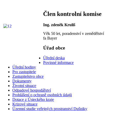
Člen kontrolní komise
Ing. zdeněk Kruliš
Věk 50 let, poradenství v zemědělství
fa Bayer
Úřad obce
Úřední deska
Povinné informace
Úřední hodiny
Pro zastupitele
Zastupitelstvo obce
Dokumenty
Životní situace
Odpadové hospodářství
Prohlášení o ochraně osobních údajů
Dotace z Ústeckého kraje
Krizové situace
Územní studie veřejných prostranství Dušniky