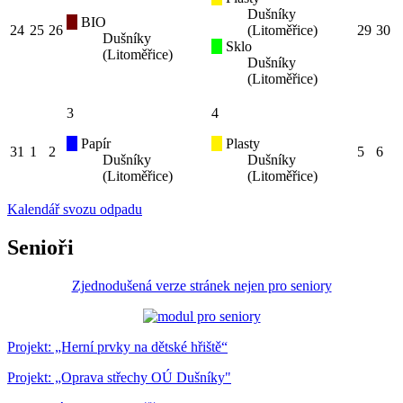
Dušníky
BIO
24
25
26
(Litoměřice)
29
30
Dušníky
Sklo
(Litoměřice)
Dušníky
(Litoměřice)
3
4
Papír
Plasty
31
1
2
5
6
Dušníky
Dušníky
(Litoměřice)
(Litoměřice)
Kalendář svozu odpadu
Senioři
Zjednodušená verze stránek nejen pro seniory
Projekt: „Herní prvky na dětské hřiště“
Projekt: „Oprava střechy OÚ Dušníky"