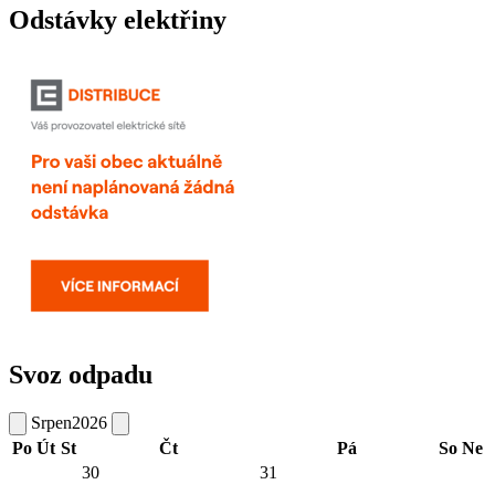
Odstávky elektřiny
Svoz odpadu
Srpen
2026
Po
Út
St
Čt
Pá
So
Ne
30
31