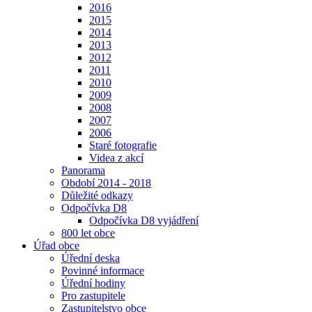
2016
2015
2014
2013
2012
2011
2010
2009
2008
2007
2006
Staré fotografie
Videa z akcí
Panorama
Období 2014 - 2018
Důležité odkazy
Odpočívka D8
Odpočívka D8 vyjádření
800 let obce
Úřad obce
Úřední deska
Povinné informace
Úřední hodiny
Pro zastupitele
Zastupitelstvo obce