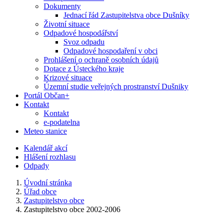
Dokumenty
Jednací řád Zastupitelstva obce Dušníky
Životní situace
Odpadové hospodářství
Svoz odpadu
Odpadové hospodaření v obci
Prohlášení o ochraně osobních údajů
Dotace z Ústeckého kraje
Krizové situace
Územní studie veřejných prostranství Dušniky
Portál Občan+
Kontakt
Kontakt
e-podatelna
Meteo stanice
Kalendář akcí
Hlášení rozhlasu
Odpady
Úvodní stránka
Úřad obce
Zastupitelstvo obce
Zastupitelstvo obce 2002-2006