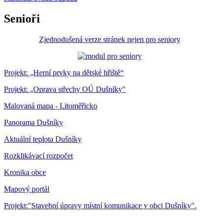
Senioři
Zjednodušená verze stránek nejen pro seniory
Projekt: „Herní prvky na dětské hřiště“
Projekt: „Oprava střechy OÚ Dušníky"
Malovaná mapa - Litoměřicko
Panorama Dušníky
Aktuální teplota Dušníky
Rozklikávací rozpočet
Kronika obce
Mapový portál
Projekt:"Stavební úpravy místní komunikace v obci Dušníky".