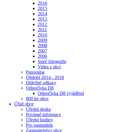
2016
2015
2014
2013
2012
2011
2010
2009
2008
2007
2006
Staré fotografie
Videa z akcí
Panorama
Období 2014 - 2018
Důležité odkazy
Odpočívka D8
Odpočívka D8 vyjádření
800 let obce
Úřad obce
Úřední deska
Povinné informace
Úřední hodiny
Pro zastupitele
Zastupitelstvo obce