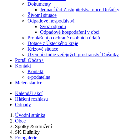
Dokumenty
Jednací řád Zastupitelstva obce Dušníky
Životní situace
Odpadové hospodářství
Svoz odpadu
Odpadové hospodaření v obci
Prohlášení o ochraně osobních údajů
Dotace z Ústeckého kraje
Krizové situace
Územní studie veřejných prostranství Dušniky
Portál Občan+
Kontakt
Kontakt
e-podatelna
Meteo stanice
Kalendář akcí
Hlášení rozhlasu
Odpady
Úvodní stránka
Obec
Spolky & sdružení
SK Dušníky
Fotogalerie