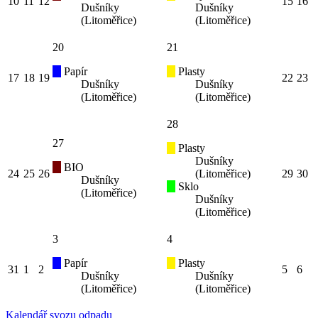
10
11
12
15
16
Dušníky
Dušníky
(Litoměřice)
(Litoměřice)
20
21
Papír
Plasty
17
18
19
22
23
Dušníky
Dušníky
(Litoměřice)
(Litoměřice)
28
27
Plasty
Dušníky
BIO
24
25
26
(Litoměřice)
29
30
Dušníky
Sklo
(Litoměřice)
Dušníky
(Litoměřice)
3
4
Papír
Plasty
31
1
2
5
6
Dušníky
Dušníky
(Litoměřice)
(Litoměřice)
Kalendář svozu odpadu