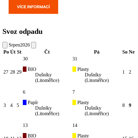
Svoz odpadu
Srpen
2026
Po
Út
St
Čt
Pá
So
Ne
30
31
BIO
Plasty
27
28
29
1
2
Dušníky
Dušníky
(Litoměřice)
(Litoměřice)
6
7
Papír
Plasty
3
4
5
8
9
Dušníky
Dušníky
(Litoměřice)
(Litoměřice)
13
14
BIO
Plasty