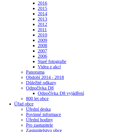
2016
2015
2014
2013
2012
2011
2010
2009
2008
2007
2006
Staré fotografie
Videa z akcí
Panorama
Období 2014 - 2018
Důležité odkazy
Odpočívka D8
Odpočívka D8 vyjádření
800 let obce
Úřad obce
Úřední deska
Povinné informace
Úřední hodiny
Pro zastupitele
Zastupitelstvo obce