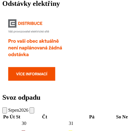
Odstávky elektřiny
Svoz odpadu
Srpen
2026
Po
Út
St
Čt
Pá
So
Ne
30
31