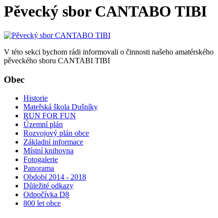
Pěvecký sbor CANTABO TIBI
V této sekci bychom rádi informovali o činnosti našeho amatérského
pěveckého sboru CANTABI TIBI
Obec
Historie
Mateřská škola Dušníky
RUN FOR FUN
Územní plán
Rozvojový plán obce
Základní informace
Místní knihovna
Fotogalerie
Panorama
Období 2014 - 2018
Důležité odkazy
Odpočívka D8
800 let obce