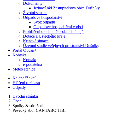
Dokumenty
Jednací řád Zastupitelstva obce Dušníky
Životní situace
Odpadové hospodářství
Svoz odpadu
Odpadové hospodaření v obci
Prohlášení o ochraně osobních údajů
Dotace z Ústeckého kraje
Krizové situace
Územní studie veřejných prostranství Dušniky
Portál Občan+
Kontakt
Kontakt
e-podatelna
Meteo stanice
Kalendář akcí
Hlášení rozhlasu
Odpady
Úvodní stránka
Obec
Spolky & sdružení
Pěvecký sbor CANTABO TIBI