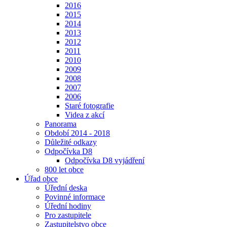
2016
2015
2014
2013
2012
2011
2010
2009
2008
2007
2006
Staré fotografie
Videa z akcí
Panorama
Období 2014 - 2018
Důležité odkazy
Odpočívka D8
Odpočívka D8 vyjádření
800 let obce
Úřad obce
Úřední deska
Povinné informace
Úřední hodiny
Pro zastupitele
Zastupitelstvo obce