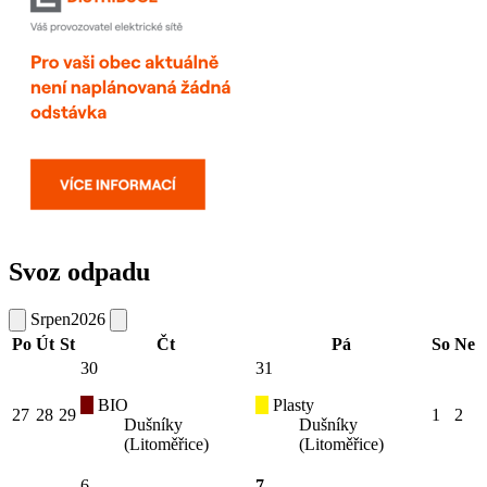
Svoz odpadu
Srpen
2026
Po
Út
St
Čt
Pá
So
Ne
30
31
BIO
Plasty
27
28
29
1
2
Dušníky
Dušníky
(Litoměřice)
(Litoměřice)
6
7