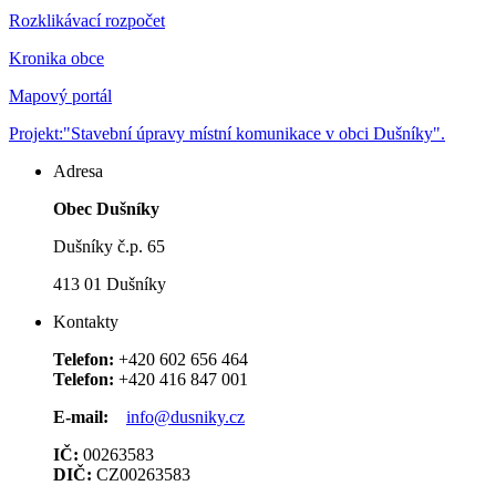
Rozklikávací rozpočet
Kronika obce
Mapový portál
Projekt:"Stavební úpravy místní komunikace v obci Dušníky".
Adresa
Obec Dušníky
Dušníky č.p. 65
413 01 Dušníky
Kontakty
Telefon:
+420 602 656 464
Telefon:
+420 416 847 001
E-mail:
info@dusniky.cz
IČ:
00263583
DIČ:
CZ00263583