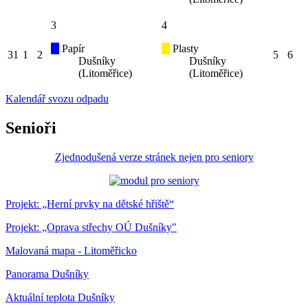
3
4
Papír
Plasty
31
1
2
5
6
Dušníky
Dušníky
(Litoměřice)
(Litoměřice)
Kalendář svozu odpadu
Senioři
Zjednodušená verze stránek nejen pro seniory
Projekt: „Herní prvky na dětské hřiště“
Projekt: „Oprava střechy OÚ Dušníky"
Malovaná mapa - Litoměřicko
Panorama Dušníky
Aktuální teplota Dušníky